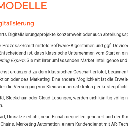
SMODELLE
italisierung
rts Digitalisierungsprojekte konzernweit oder auch abteilungsspe
e Prozess-Schritt mittels Software-Algorithmen und ggf. Device
. Entscheidend ist, dass klassische Unternehmen vom Start an ein
lting Experts
Sie mit ihrer umfassenden Market Intelligence und
ächst ergänzend zu dem klassischen Geschäft erfolgt, beginnen 
duktion oder des Marketing. Eine andere Möglichkeit ist die Erw
r die Versorgung von Kleinserienersatzteilen per kostenpflich
I, Blockchain oder Cloud Lösungen, werden sich künftig völlig
n.
rt, Umsätze erhöht, neue Einnahmequellen generiert und der Ku
y Chains, Marketing Automation, einem Kundendienst mit AR-Te